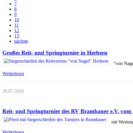
7
200
8
9
210
10
220
11
12
230
13
240
nächste
250
Großes Reit- und Springturnier in Herbern
260
270
"von Nage
280
Weiterlesen
290
300
20.07.2026
Reit- und Springturnier des RV Brambauer e.V. vom 3
mit Wertun
Weiterlesen