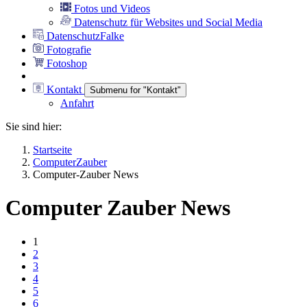
Fotos und Videos
30
Datenschutz für Websites und Social Media
40
DatenschutzFalke
50
Fotografie
Fotoshop
60
70
Kontakt
Submenu for "Kontakt"
80
Anfahrt
90
Sie sind hier:
100
Startseite
1
10
ComputerZauber
Computer-Zauber News
120
130
Computer Zauber News
140
150
1
160
2
3
170
4
180
5
6
190