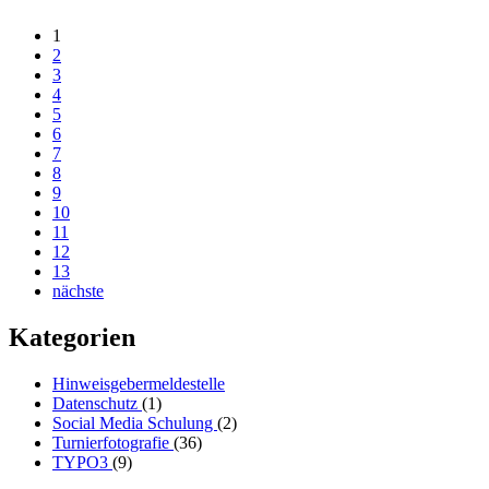
1
2
3
4
5
6
7
8
9
10
11
12
13
nächste
Kategorien
Hinweisgebermeldestelle
Datenschutz
(1)
Social Media Schulung
(2)
Turnierfotografie
(36)
TYPO3
(9)